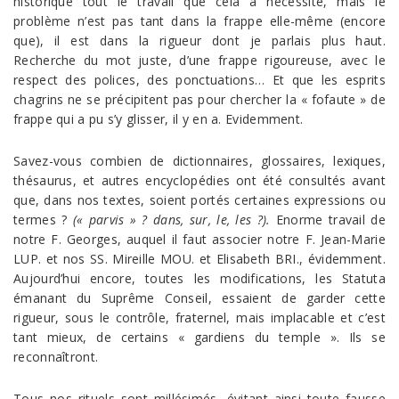
historique tout le travail que cela a nécessité, mais le
problème n’est pas tant dans la frappe elle-même (encore
que), il est dans la rigueur dont je parlais plus haut.
Recherche du mot juste, d’une frappe rigoureuse, avec le
respect des polices, des ponctuations… Et que les esprits
chagrins ne se précipitent pas pour chercher la « fofaute » de
frappe qui a pu s’y glisser, il y en a. Evidemment.
Savez-vous combien de dictionnaires, glossaires, lexiques,
thésaurus, et autres encyclopédies ont été consultés avant
que, dans nos textes, soient portés certaines expressions ou
termes ?
(« parvis » ? dans, sur, le, les ?).
Enorme travail de
notre F. Georges, auquel il faut associer notre F. Jean-Marie
LUP. et nos SS. Mireille MOU. et Elisabeth BRI., évidemment.
Aujourd’hui encore, toutes les modifications, les Statuta
émanant du Suprême Conseil, essaient de garder cette
rigueur, sous le contrôle, fraternel, mais implacable et c’est
tant mieux, de certains « gardiens du temple ». Ils se
reconnaîtront.
Tous nos rituels sont millésimés, évitant ainsi toute fausse