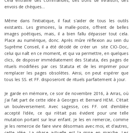
Cela entraîne des commandes, des bons de livraison, des
envois de chèques…
Même dans l’initiatique, il faut s’aider de tous les outils
existants. Les grimoires, la malle-poste, offrent de belles
images poétiques, mais, il a bien fallu dépasser tout cela.
Place au numérique, donc. Après mûre réflexion au sein du
Suprême Conseil, il a été décidé de créer un site CIO-Doc,
celui qui naît en ce moment, et qui va permettre, en quelques
clics, de disposer immédiatement des Statuta, des pages de
rituels modifiées par ces Statuta et de les imprimer pour
remplacer les pages obsolètes. Ainsi, on peut espérer que
tous les SS. et FF. disposeront de rituels parfaitement à jour.
Je garde en mémoire, ce soir de novembre 2016, à Arras, où
j’ai fait part de cette idée à Georges et Bernard HEM.. C’était
un bouleversement. Avec sagesse, ces FF. ont d’emblée
accepté l’idée, ce qui n’était pas évident pour une telle
mutation portant sur leur enfant. Je les en remercie, comme
je les remercie de faire vivre désormais avec moi, et d’autres,
cette idée. La phase actuelle est la mise en marche. Les