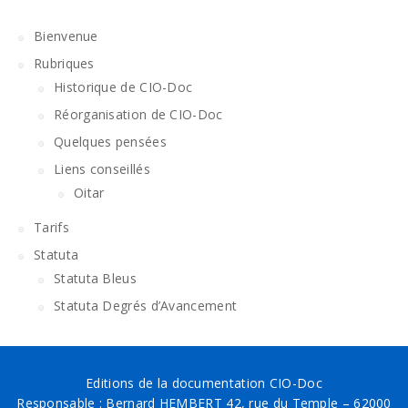
Bienvenue
Rubriques
Historique de CIO-Doc
Réorganisation de CIO-Doc
Quelques pensées
Liens conseillés
Oitar
Tarifs
Statuta
Statuta Bleus
Statuta Degrés d’Avancement
Editions de la documentation CIO-Doc
Responsable : Bernard HEMBERT 42, rue du Temple – 62000